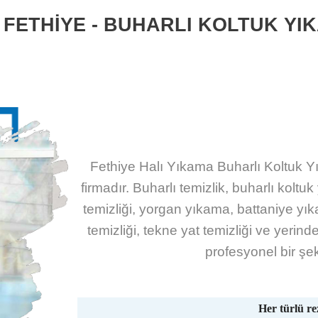
 FETHİYE - BUHARLI KOLTUK YI
Fethiye Halı Yıkama Buharlı Koltuk Y
firmadır. Buharlı temizlik, buharlı koltu
temizliği, yorgan yıkama, battaniye yı
temizliği, tekne yat temizliği ve yer
profesyonel bir şe
Her türlü re