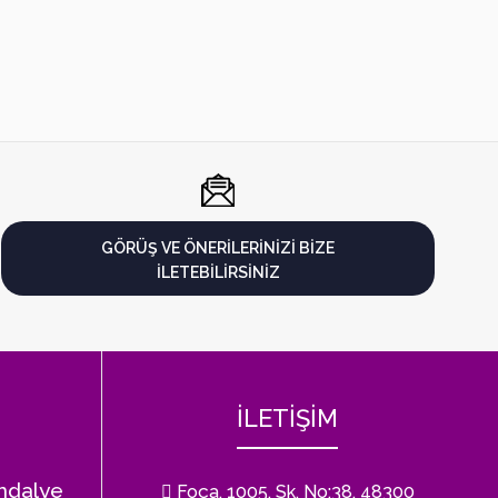
GÖRÜŞ VE ÖNERILERINIZI BIZE
ILETEBILIRSINIZ
İLETİŞİM
ndalye
Foça, 1005. Sk. No:38, 48300