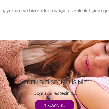
, yardım ve hizmetlerimiz için bizimle iletişime g
NEDEN BİZİ SEÇMELİSİNİZ?
Doğru Adrestesiniz...
TIKLAYINIZ...