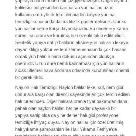
yapısıyla daha modern bir çizgiye kavuştu. Doğal elyafın
kalitesini bünyesinden barındıran yün halılar, uzun
kullanım ömrüyle ilk tercihlerinizden biriyse yün halı
temizliği konusunda daima titizlik göstermelisiniz. Çünkü
yün halılar neme karşı dayanıksızdır. Bu nedenle yıkama
süresi, su oranı ve kurutma hızı özenle takip edilmelidir.
Sentetik yapıya sahip halıların aksine yün halıların lekeye
dayanıklılığı yoktur ve temizleme esnasında çok hassas
olmak yün halının narin dokusu açısından oldukça
önemlidir. Uzun süre nemli kalmaması için yün halıların
sıcak üflemeli havalandırma odasında kurutulması önemli
bir gerekliliktir.
Naylon Halı Temizliği:
Naylon halılar leke, küf, nem gibi
unsurlara karşı olan direnci sayesinde en çok tercih edilen
halı türlerinden. Diğer halılara oranla fiyat bakımdan daha
pahalı olan naylon halılar, her ne kadar dayanıklı bir
yapıya sahip olsa da yine de her halı gibi profesyonel
temizliğe ihtiyaç duyar. Naylon halılar için özel üretilmiş
halı yıkama şampuanları ile Halı Yıkama Fethiye’de