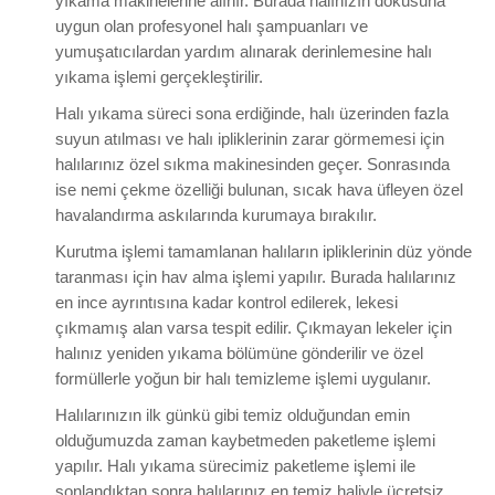
yıkama makinelerine alınır. Burada halınızın dokusuna
uygun olan profesyonel halı şampuanları ve
yumuşatıcılardan yardım alınarak derinlemesine halı
yıkama işlemi gerçekleştirilir.
Halı yıkama süreci sona erdiğinde, halı üzerinden fazla
suyun atılması ve halı ipliklerinin zarar görmemesi için
halılarınız özel sıkma makinesinden geçer. Sonrasında
ise nemi çekme özelliği bulunan, sıcak hava üfleyen özel
havalandırma askılarında kurumaya bırakılır.
Kurutma işlemi tamamlanan halıların ipliklerinin düz yönde
taranması için hav alma işlemi yapılır. Burada halılarınız
en ince ayrıntısına kadar kontrol edilerek, lekesi
çıkmamış alan varsa tespit edilir. Çıkmayan lekeler için
halınız yeniden yıkama bölümüne gönderilir ve özel
formüllerle yoğun bir halı temizleme işlemi uygulanır.
Halılarınızın ilk günkü gibi temiz olduğundan emin
olduğumuzda zaman kaybetmeden paketleme işlemi
yapılır. Halı yıkama sürecimiz paketleme işlemi ile
sonlandıktan sonra halılarınız en temiz haliyle ücretsiz