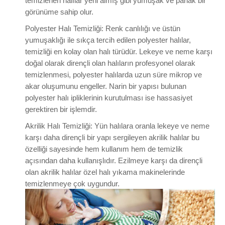
temizlenen halılar yeni almış gibi yumuşak ve parlak bir
görünüme sahip olur.
Polyester Halı Temizliği:
Renk canlılığı ve üstün
yumuşaklığı ile sıkça tercih edilen polyester halılar,
temizliği en kolay olan halı türüdür. Lekeye ve neme karşı
doğal olarak dirençli olan halıların profesyonel olarak
temizlenmesi, polyester halılarda uzun süre mikrop ve
akar oluşumunu engeller. Narin bir yapısı bulunan
polyester halı ipliklerinin kurutulması ise hassasiyet
gerektiren bir işlemdir.
Akrilik Halı Temizliği:
Yün halılara oranla lekeye ve neme
karşı daha dirençli bir yapı sergileyen akrilik halılar bu
özelliği sayesinde hem kullanım hem de temizlik
açısından daha kullanışlıdır. Ezilmeye karşı da dirençli
olan akrilik halılar özel halı yıkama makinelerinde
temizlenmeye çok uygundur.